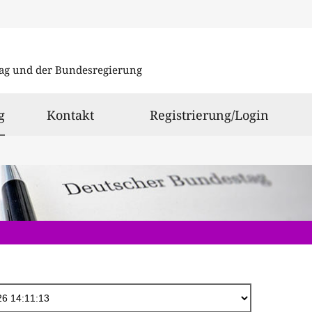
Direkt
zum
ag und der Bundesregierung
Inhalt
ausgewählt
g
Kontakt
Registrierung/Login