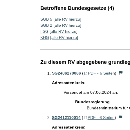
Betroffene Bundesgesetze (4)
SGB 5
[alle RV hierzu]
SGB 2
[alle RV hierzu]
IfSG
[alle RV hierzu]
KHG
[alle RV hierzu]
Zu diesem RV abgegebene grundleg
SG2406270086
(
PDF - 6 Seiten
)
Adressatenkreis:
Versendet am 07.06.2024 an:
Bundesregierung
Bundesministerium für
SG2412110014
(
PDF - 6 Seiten
)
Adressatenkreis: