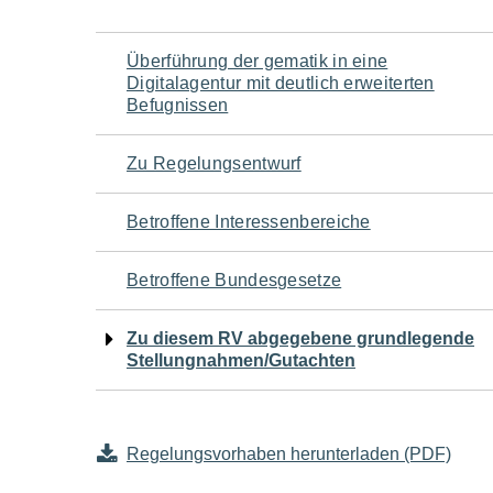
Navigation
Überführung der gematik in eine
Digitalagentur mit deutlich erweiterten
für
Befugnissen
den
Zu Regelungsentwurf
Seiteninhalt
Betroffene Interessenbereiche
Betroffene Bundesgesetze
Zu diesem RV abgegebene grundlegende
Stellungnahmen/Gutachten
Regelungsvorhaben herunterladen (PDF)