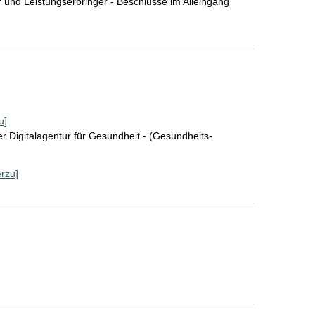
r und Leistungserbringer - Beschlüsse im Alleingang
u]
r Digitalagentur für Gesundheit - (Gesundheits-
erzu]