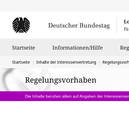
L
fü
Hauptnavigation
Startseite
Informationen/Hilfe
Reg
Sie
Startseite
Inhalte der Interessenvertretung
Regelungsvor
befinden
Regelungsvorhaben
sich
hier:
Die Inhalte beruhen allein auf Angaben der Interessenver