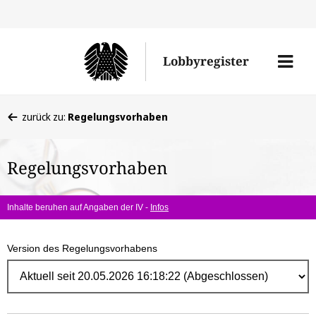
Direk
zum
Men
Lobbyregister
Inhal
öffne
Sie
zurück zu:
Regelungsvorhaben
befinden
sich
Regelungsvorhaben
hier:
Inhalte beruhen auf Angaben der IV -
Infos
Version des Regelungsvorhabens