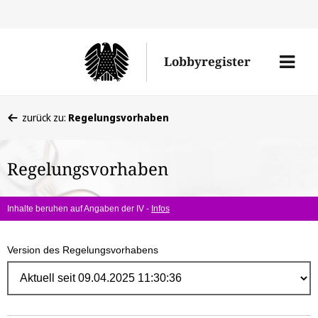
Direk
zum
Men
Lobbyregister
Inhal
öffne
Sie
zurück zu:
Regelungsvorhaben
befinden
sich
Regelungsvorhaben
hier:
Inhalte beruhen auf Angaben der IV -
Infos
Version des Regelungsvorhabens