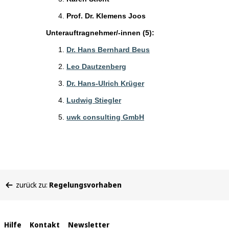
Prof. Dr. Klemens Joos
Unterauftragnehmer/-innen (5):
Dr. Hans Bernhard Beus
Leo Dautzenberg
Dr. Hans-Ulrich Krüger
Ludwig Stiegler
uwk consulting GmbH
Sie
zurück zu:
Regelungsvorhaben
befinden
sich
hier:
Interne
Hilfe
Kontakt
Newsletter