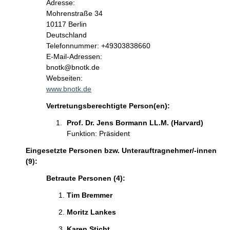
Adresse:
Mohrenstraße
34
10117
Berlin
Deutschland
Kontaktinformationen:
Telefonnummer: +49303838660
E-Mail-Adressen:
bnotk@bnotk.de
Webseiten:
www.bnotk.de
Vertretungsberechtigte Person(en):
Prof. Dr. Jens Bormann LL.M. (Harvard)
Funktion: Präsident
Eingesetzte Personen bzw. Unterauftragnehmer/-innen
(9):
Betraute Personen (4):
Tim Bremmer
Moritz Lankes
Karen Sticht