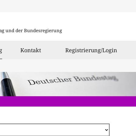
Direkt
zum
ag und der Bundesregierung
Inhalt
ausgewählt
g
Kontakt
Registrierung/Login