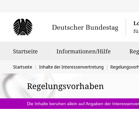
L
fü
Hauptnavigation
Startseite
Informationen/Hilfe
Reg
Sie
Startseite
Inhalte der Interessenvertretung
Regelungsvor
befinden
Regelungsvorhaben
sich
hier:
Die Inhalte beruhen allein auf Angaben der Interessenver