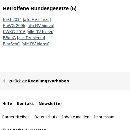
Betroffene Bundesgesetze (5)
EEG 2014
[alle RV hierzu]
EnWG 2005
[alle RV hierzu]
KWKG 2016
[alle RV hierzu]
BBauG
[alle RV hierzu]
BImSchG
[alle RV hierzu]
Sie
zurück zu:
Regelungsvorhaben
befinden
sich
hier:
Interne
Hilfe
Kontakt
Newsletter
Links
Barrierefreiheit
Datenschutz
Inhalte melden
Impressum