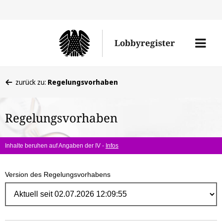
Direk
zum
Men
Lobbyregister
Inhal
öffne
Sie
zurück zu:
Regelungsvorhaben
befinden
sich
Regelungsvorhaben
hier:
Inhalte beruhen auf Angaben der IV -
Infos
Version des Regelungsvorhabens