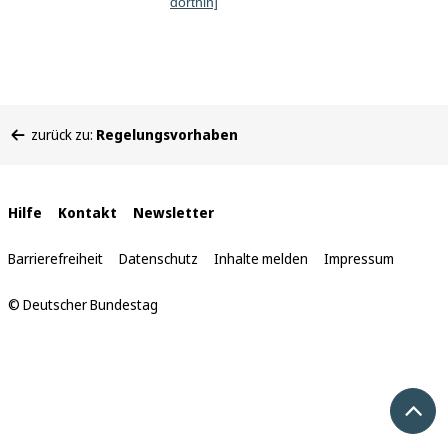
dorthin]
Sie
zurück zu:
Regelungsvorhaben
befinden
sich
hier:
Interne
Hilfe
Kontakt
Newsletter
Links
Barrierefreiheit
Datenschutz
Inhalte melden
Impressum
© Deutscher Bundestag
Nach