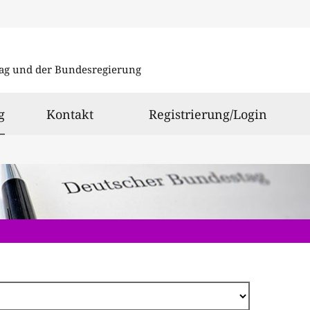
Direkt
zum
ag und der Bundesregierung
Inhalt
ausgewählt
g
Kontakt
Registrierung/Login