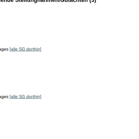
ende Stellungnahmen/Gutachten (3)
tages
[alle SG dorthin]
tages
[alle SG dorthin]