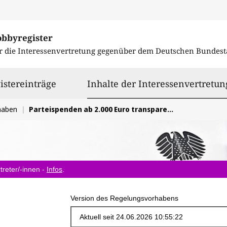
obbyregister
r die Interessenvertretung gegenüber dem
Deutschen Bundest
istereinträge
Inhalte der Interessenvertretun
haben
Parteispenden ab 2.000 Euro transparent machen und auf 50.000 Euro pro Jahr deckeln
treter/-innen -
Infos
.
Version des Regelungsvorhabens