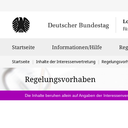
L
fü
Hauptnavigation
Startseite
Informationen/Hilfe
Reg
Sie
Startseite
Inhalte der Interessenvertretung
Regelungsvor
befinden
Regelungsvorhaben
sich
hier:
Die Inhalte beruhen allein auf Angaben der Interessenver