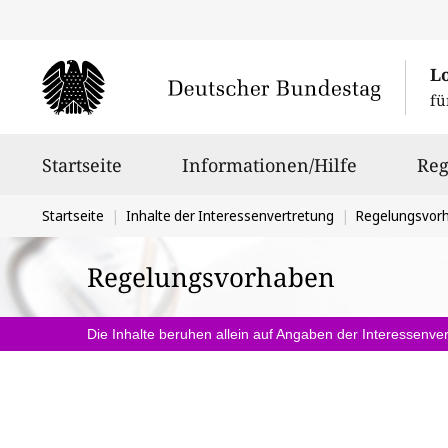
L
fü
Hauptnavigation
Startseite
Informationen/Hilfe
Reg
Sie
Startseite
Inhalte der Interessenvertretung
Regelungsvor
befinden
Regelungsvorhaben
sich
hier:
Die Inhalte beruhen allein auf Angaben der Interessenver