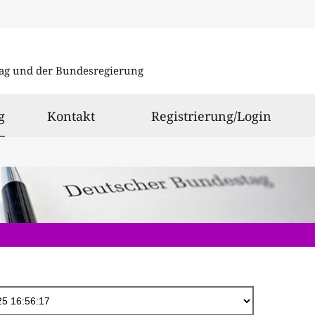
Direkt
zum
ag und der Bundesregierung
Inhalt
ausgewählt
g
Kontakt
Registrierung/Login