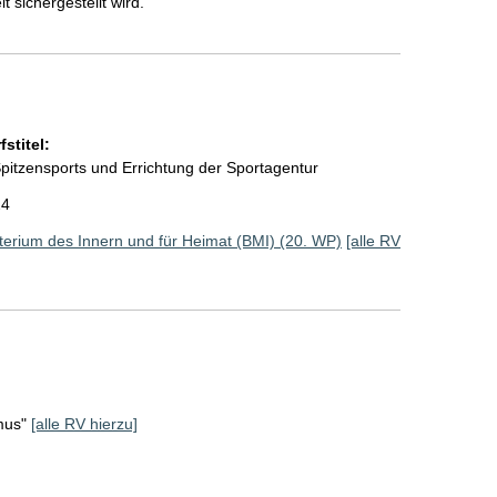
 sichergestellt wird.
stitel:
itzensports und Errichtung der Sportagentur
24
erium des Innern und für Heimat (BMI) (20. WP)
[alle RV
mus"
[alle RV hierzu]