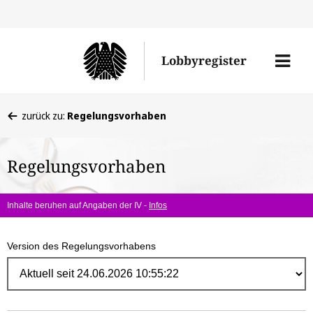
Direk
zum
Men
Lobbyregister
Inhal
öffne
Sie
zurück zu:
Regelungsvorhaben
befinden
sich
Regelungsvorhaben
hier:
Inhalte beruhen auf Angaben der IV -
Infos
Version des Regelungsvorhabens