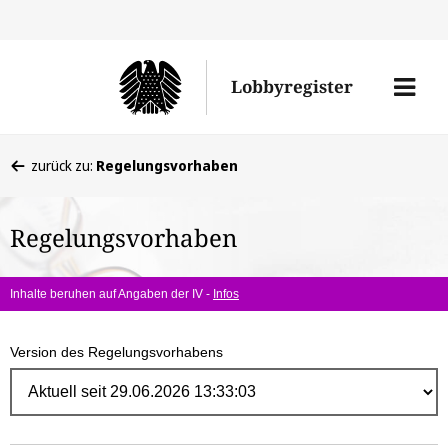
Direk
zum
Men
Lobbyregister
Inhal
öffne
Sie
zurück zu:
Regelungsvorhaben
befinden
sich
Regelungsvorhaben
hier:
Inhalte beruhen auf Angaben der IV -
Infos
Version des Regelungsvorhabens