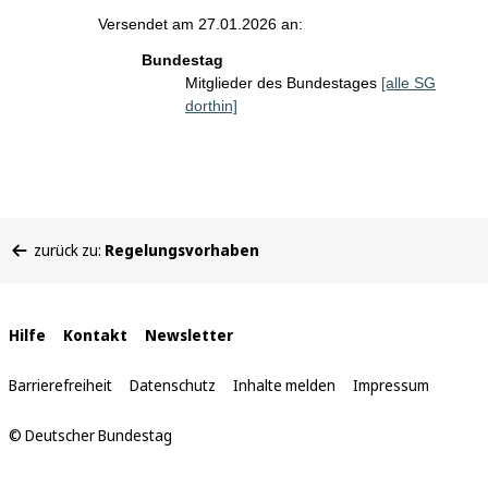
Versendet am 27.01.2026 an:
Bundestag
Mitglieder des Bundestages
[alle SG
dorthin]
Sie
zurück zu:
Regelungsvorhaben
befinden
sich
hier:
Interne
Hilfe
Kontakt
Newsletter
Links
Barrierefreiheit
Datenschutz
Inhalte melden
Impressum
© Deutscher Bundestag