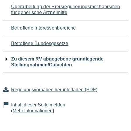
Navigation
Überarbeitung der Preisregulierungsmechanismen
für generische Arzneimitte
für
den
Betroffene Interessenbereiche
Seiteninhalt
Betroffene Bundesgesetze
Zu diesem RV abgegebene grundlegende
Stellungnahmen/Gutachten
Regelungsvorhaben herunterladen (PDF)
Inhalt dieser Seite melden
(
Mehr Informationen
)