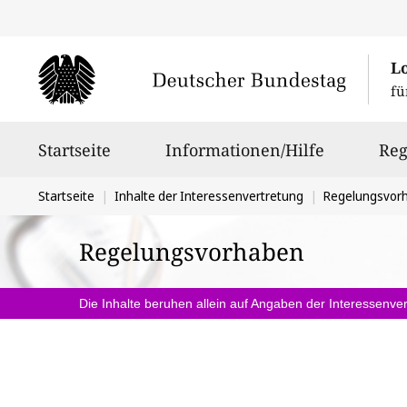
L
fü
Hauptnavigation
Startseite
Informationen/Hilfe
Reg
Sie
Startseite
Inhalte der Interessenvertretung
Regelungsvor
befinden
Regelungsvorhaben
sich
hier:
Die Inhalte beruhen allein auf Angaben der Interessenver