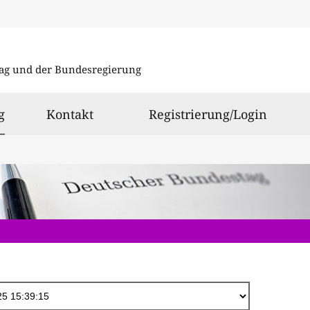
Direkt
zum
ag und der Bundesregierung
Inhalt
ausgewählt
g
Kontakt
Registrierung/Login