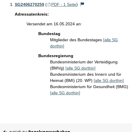
SG2406270259
(
PDF - 1 Seite
)
Adressatenkreis:
Versendet am 16.05.2024 an:
Bundestag
Mitglieder des Bundestages
[alle SG
dorthin]
Bundesregierung
Bundesministerium der Verteidigung
(BMVg)
[alle SG dorthin]
Bundesministerium des Innern und für
Heimat (BMI) (20. WP)
[alle SG dorthin]
Bundesministerium für Gesundheit (BMG)
[alle SG dorthin]
Sie
zurück zu:
Regelungsvorhaben