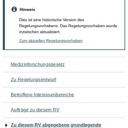
Hinweis
Dies ist eine historische Version des
Regelungsvorhabens. Das Regelungsvorhaben wurde
inzwischen aktualisiert.
Zum aktuellen Regelungsvorhaben
Navigation
Medizinforschungsgesetz
für
Zu Regelungsentwurf
den
Betroffene Interessenbereiche
Seiteninhalt
Aufträge zu diesem RV
Zu diesem RV abgegebene grundlegende