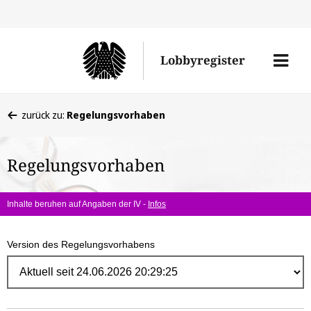
Direk
zum
Men
Lobbyregister
Inhal
öffne
Sie
zurück zu:
Regelungsvorhaben
befinden
sich
Regelungsvorhaben
hier:
Inhalte beruhen auf Angaben der IV -
Infos
Version des Regelungsvorhabens