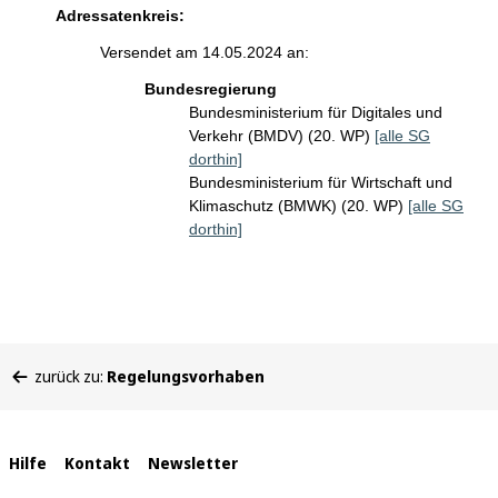
Adressatenkreis:
Versendet am 14.05.2024 an:
Bundesregierung
Bundesministerium für Digitales und
Verkehr (BMDV) (20. WP)
[alle SG
dorthin]
Bundesministerium für Wirtschaft und
Klimaschutz (BMWK) (20. WP)
[alle SG
dorthin]
Sie
zurück zu:
Regelungsvorhaben
befinden
sich
hier:
Interne
Hilfe
Kontakt
Newsletter