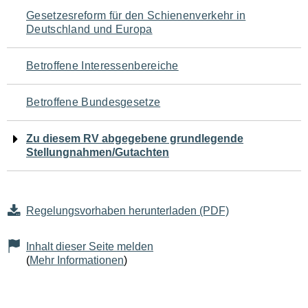
Navigation
Gesetzesreform für den Schienenverkehr in
Deutschland und Europa
für
den
Betroffene Interessenbereiche
Seiteninhalt
Betroffene Bundesgesetze
Zu diesem RV abgegebene grundlegende
Stellungnahmen/Gutachten
Regelungsvorhaben herunterladen (PDF)
Inhalt dieser Seite melden
(
Mehr Informationen
)