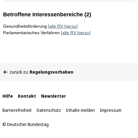
Betroffene Interessenbereiche (2)
Gesundheitsförderung
[alle RV hierzu]
Parlamentarisches Verfahren
[alle RV hierzu]
Sie
zurück zu:
Regelungsvorhaben
befinden
sich
hier:
Interne
Hilfe
Kontakt
Newsletter
Links
Barrierefreiheit
Datenschutz
Inhalte melden
Impressum
© Deutscher Bundestag