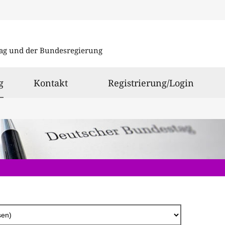
Direkt
zum
ag und der Bundesregierung
Inhalt
ausgewählt
g
Kontakt
Registrierung/Login