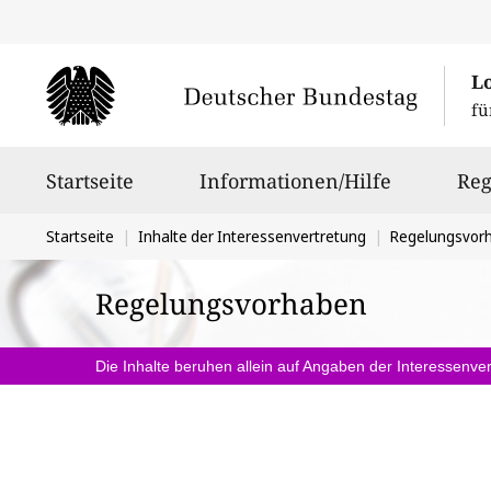
L
fü
Hauptnavigation
Startseite
Informationen/Hilfe
Reg
Sie
Startseite
Inhalte der Interessenvertretung
Regelungsvor
befinden
Regelungsvorhaben
sich
hier:
Die Inhalte beruhen allein auf Angaben der Interessenver