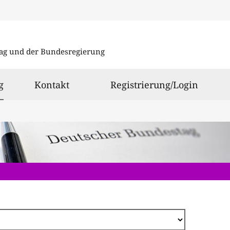
Direkt
zum
ag und der Bundesregierung
Inhalt
ausgewählt
g
Kontakt
Registrierung/Login