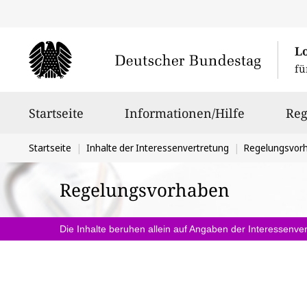
L
fü
Hauptnavigation
Startseite
Informationen/Hilfe
Reg
Sie
Startseite
Inhalte der Interessenvertretung
Regelungsvor
befinden
Regelungsvorhaben
sich
hier:
Die Inhalte beruhen allein auf Angaben der Interessenver