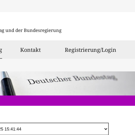
Direkt
zum
ag und der Bundesregierung
Inhalt
ausgewählt
g
Kontakt
Registrierung/Login