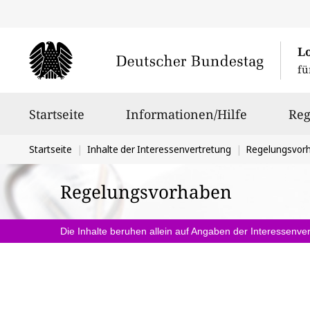
L
fü
Hauptnavigation
Startseite
Informationen/Hilfe
Reg
Sie
Startseite
Inhalte der Interessenvertretung
Regelungsvor
befinden
Regelungsvorhaben
sich
hier:
Die Inhalte beruhen allein auf Angaben der Interessenver