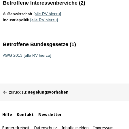
Betroffene Interessenbereiche (2)
Außenwirtschaft
[alle RV hierzu]
Industriepolitik
[alle RV hierzu]
Betroffene Bundesgesetze (1)
AWG 2013
[alle RV hierzu]
Sie
zurück zu:
Regelungsvorhaben
befinden
sich
hier:
Interne
Hilfe
Kontakt
Newsletter
Links
Barrierefreiheit
Datenschutz
Inhalte melden
Impressum