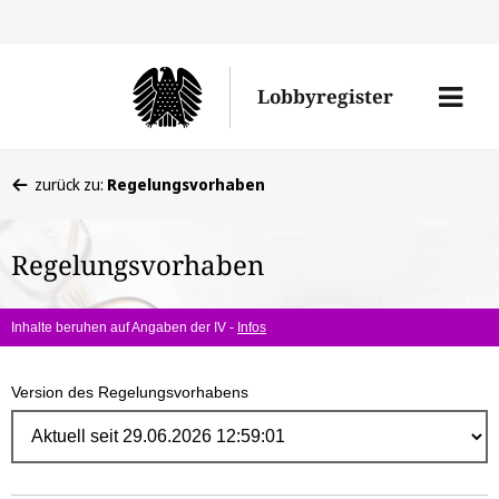
Direk
zum
Men
Lobbyregister
Inhal
öffne
Sie
zurück zu:
Regelungsvorhaben
befinden
sich
Regelungsvorhaben
hier:
Inhalte beruhen auf Angaben der IV -
Infos
Version des Regelungsvorhabens