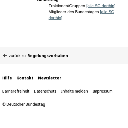
Fraktionen/Gruppen
[alle SG dorthin]
Mitglieder des Bundestages
[alle SG
dorthin]
Sie
zurück zu:
Regelungsvorhaben
befinden
sich
hier:
Interne
Hilfe
Kontakt
Newsletter
Links
Barrierefreiheit
Datenschutz
Inhalte melden
Impressum
© Deutscher Bundestag