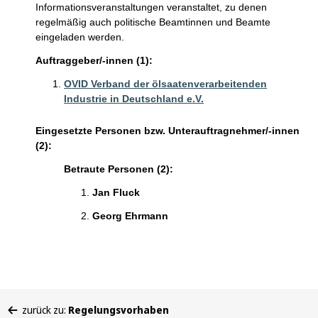
Informationsveranstaltungen veranstaltet, zu denen
regelmäßig auch politische Beamtinnen und Beamte
eingeladen werden.
Auftraggeber/-innen (1):
OVID Verband der ölsaatenverarbeitenden
Industrie in Deutschland e.V.
Eingesetzte Personen bzw. Unterauftragnehmer/-innen
(2):
Betraute Personen (2):
Jan Fluck
Georg Ehrmann
Sie
zurück zu:
Regelungsvorhaben
befinden