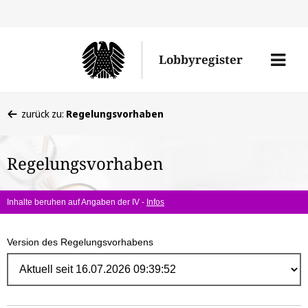
Direk
zum
Men
Lobbyregister
Inhal
öffne
Sie
zurück zu:
Regelungsvorhaben
befinden
sich
Regelungsvorhaben
hier:
Inhalte beruhen auf Angaben der IV -
Infos
Version des Regelungsvorhabens