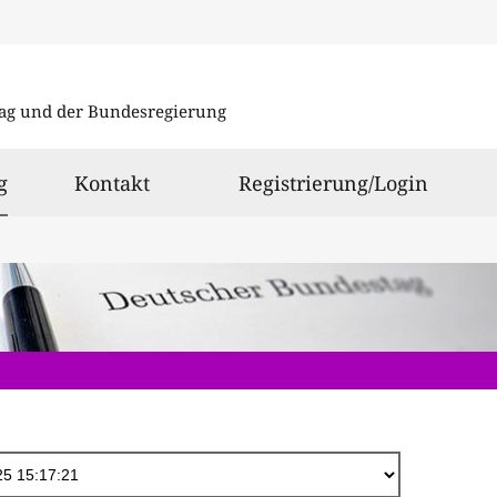
Direkt
zum
ag und der Bundesregierung
Inhalt
ausgewählt
g
Kontakt
Registrierung/Login