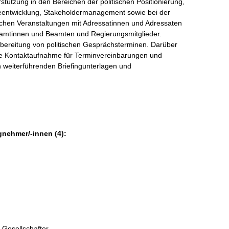
stützung in den Bereichen der politischen Positionierung,
gieentwicklung, Stakeholdermanagement sowie bei der
schen Veranstaltungen mit Adressatinnen und Adressaten
amtinnen und Beamten und Regierungsmitglieder.
hbereitung von politischen Gesprächsterminen. Darüber
iche Kontaktaufnahme für Terminvereinbarungen und
n weiterführenden Briefingunterlagen und
gnehmer/-innen (4):
 Gesellschafter