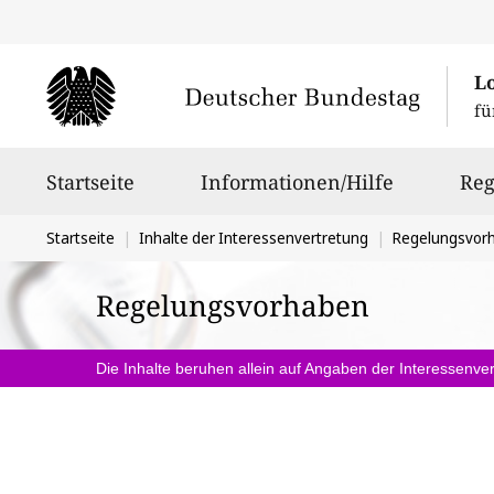
L
fü
Hauptnavigation
Startseite
Informationen/Hilfe
Reg
Sie
Startseite
Inhalte der Interessenvertretung
Regelungsvor
befinden
Regelungsvorhaben
sich
hier:
Die Inhalte beruhen allein auf Angaben der Interessenver