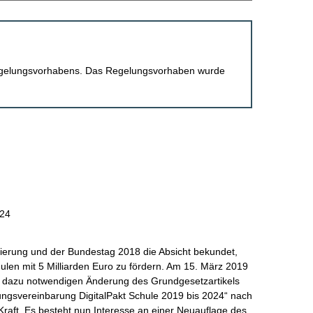
 Regelungsvorhabens. Das Regelungsvorhaben wurde
024
ierung und der Bundestag 2018 die Absicht bekundet,
hulen mit 5 Milliarden Euro zu fördern. Am 15. März 2019
 dazu notwendigen Änderung des Grundgesetzartikels
tungsvereinbarung DigitalPakt Schule 2019 bis 2024“ nach
raft. Es besteht nun Interesse an einer Neuauflage des