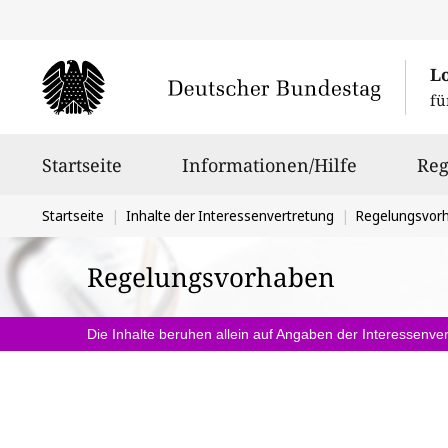
L
fü
Hauptnavigation
Startseite
Informationen/Hilfe
Reg
Sie
Startseite
Inhalte der Interessenvertretung
Regelungsvor
befinden
Regelungsvorhaben
sich
hier:
Die Inhalte beruhen allein auf Angaben der Interessenver