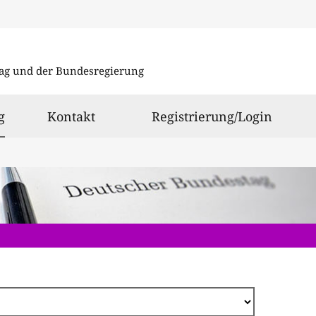
Direkt
zum
ag und der Bundesregierung
Inhalt
ausgewählt
g
Kontakt
Registrierung/Login