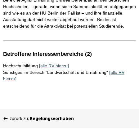
Bereiche Agrar Ernährung Umwelt Gartenbau an den deutschen
Hochschulen – gerade, wenn sie in Sammelfakultäten aufgegangen
sind wie es an der HU Berlin der Fall ist – und ihre finanzielle
Ausstattung darf nicht weiter abgebaut werden. Beides ist
entscheidend für die Attraktivität bei potenziellen Studierende.
Betroffene Interessenbereiche (2)
Hochschulbildung
[alle RV hierzu]
Sonstiges im Bereich "Landwirtschaft und Ernährung"
[alle RV
hierzu]
Sie
zurück zu:
Regelungsvorhaben
befinden
sich
hier: