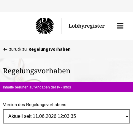
Direk
zum
Men
Lobbyregister
Inhal
öffne
Sie
zurück zu:
Regelungsvorhaben
befinden
sich
Regelungsvorhaben
hier:
Inhalte beruhen auf Angaben der IV -
Infos
Version des Regelungsvorhabens