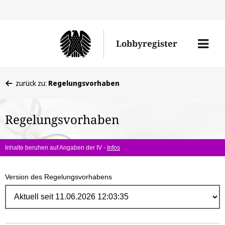
Direk
zum
Men
Lobbyregister
Inhal
öffne
Sie
zurück zu:
Regelungsvorhaben
befinden
sich
Regelungsvorhaben
hier:
Inhalte beruhen auf Angaben der IV -
Infos
Version des Regelungsvorhabens