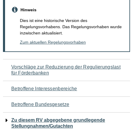
Hinweis
Dies ist eine historische Version des
Regelungsvorhabens. Das Regelungsvorhaben wurde
inzwischen aktualisiert.
Zum aktuellen Regelungsvorhaben
Navigation
Vorschläge zur Reduzierung der Regulierungslast
für Förderbanken
für
den
Betroffene Interessenbereiche
Seiteninhalt
Betroffene Bundesgesetze
Zu diesem RV abgegebene grundlegende
Stellungnahmen/Gutachten