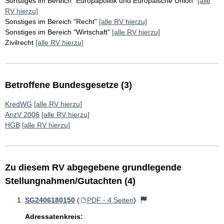
Sonstiges im Bereich "Europapolitik und Europäische Union"
[alle
RV hierzu]
Sonstiges im Bereich "Recht"
[alle RV hierzu]
Sonstiges im Bereich "Wirtschaft"
[alle RV hierzu]
Zivilrecht
[alle RV hierzu]
Betroffene Bundesgesetze (3)
KredWG
[alle RV hierzu]
AnzV 2006
[alle RV hierzu]
HGB
[alle RV hierzu]
Zu diesem RV abgegebene grundlegende
Stellungnahmen/Gutachten (4)
SG2406180150
(
PDF - 4 Seiten
)
Adressatenkreis: