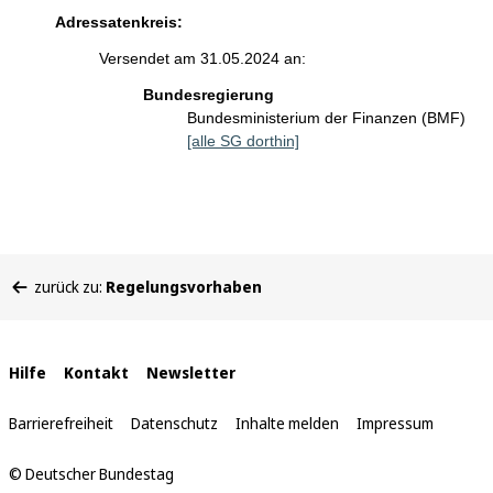
Adressatenkreis:
Versendet am 31.05.2024 an:
Bundesregierung
Bundesministerium der Finanzen (BMF)
[alle SG dorthin]
Sie
zurück zu:
Regelungsvorhaben
befinden
sich
hier:
Interne
Hilfe
Kontakt
Newsletter
Links
Barrierefreiheit
Datenschutz
Inhalte melden
Impressum
© Deutscher Bundestag