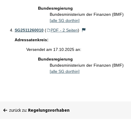
Bundesregierung
Bundesministerium der Finanzen (BMF)
[alle SG dorthin]
SG2511260010
(
PDF - 2 Seiten
)
Adressatenkreis:
Versendet am 17.10.2025 an:
Bundesregierung
Bundesministerium der Finanzen (BMF)
[alle SG dorthin]
Sie
zurück zu:
Regelungsvorhaben
befinden
sich
hier: