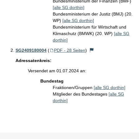
Bundesministerium der Finanzen (BMF)
[alle SG dorthin]
Bundesministerium der Justiz (BMJ) (20.
WP)
[alle SG dorthin]
Bundesministerium für Wirtschaft und
Klimaschutz (BMWK) (20. WP)
[alle SG
dorthin]
SG2409180004
(
PDF - 28 Seiten
)
Adressatenkreis:
Versendet am 01.07.2024 an:
Bundestag
Fraktionen/Gruppen
[alle SG dorthin]
Mitglieder des Bundestages
[alle SG
dorthin]
Sie