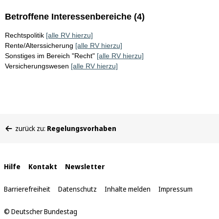
Betroffene Interessenbereiche (4)
Rechtspolitik
[alle RV hierzu]
Rente/Alterssicherung
[alle RV hierzu]
Sonstiges im Bereich "Recht"
[alle RV hierzu]
Versicherungswesen
[alle RV hierzu]
Sie
zurück zu:
Regelungsvorhaben
befinden
sich
hier:
Interne
Hilfe
Kontakt
Newsletter
Links
Barrierefreiheit
Datenschutz
Inhalte melden
Impressum
© Deutscher Bundestag