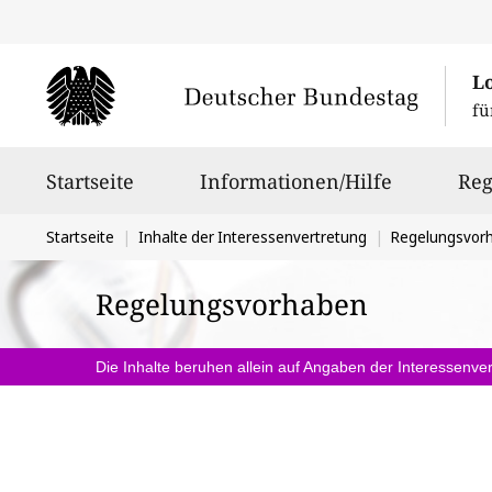
L
fü
Hauptnavigation
Startseite
Informationen/Hilfe
Reg
Sie
Startseite
Inhalte der Interessenvertretung
Regelungsvor
befinden
Regelungsvorhaben
sich
hier:
Die Inhalte beruhen allein auf Angaben der Interessenver