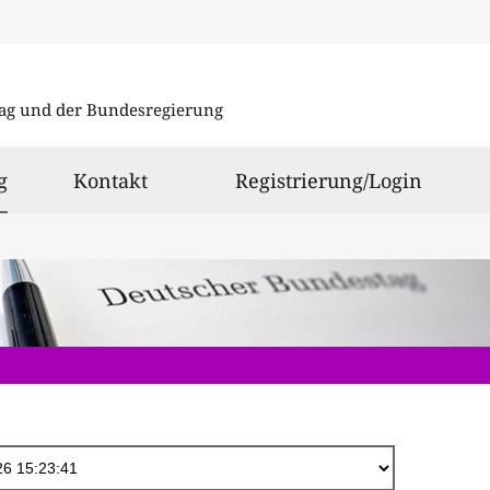
Direkt
zum
ag und der Bundesregierung
Inhalt
ausgewählt
g
Kontakt
Registrierung/Login