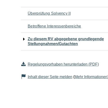
Navigation
Überprüfung Solvency II
für
Betroffene Interessenbereiche
den
Zu diesem RV abgegebene grundlegende
Stellungnahmen/Gutachten
Seiteninhalt
Regelungsvorhaben herunterladen (PDF)
Inhalt dieser Seite melden
(
Mehr Informationen