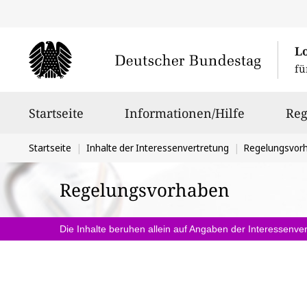
L
fü
Hauptnavigation
Startseite
Informationen/Hilfe
Reg
Sie
Startseite
Inhalte der Interessenvertretung
Regelungsvor
befinden
Regelungsvorhaben
sich
hier:
Die Inhalte beruhen allein auf Angaben der Interessenver