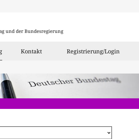
Direkt
zum
ag und der Bundesregierung
Inhalt
ausgewählt
g
Kontakt
Registrierung/Login