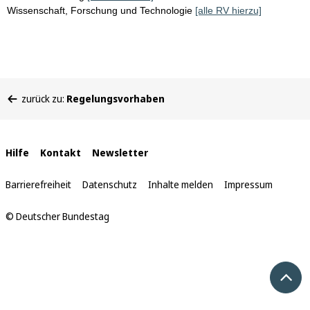
Wissenschaft, Forschung und Technologie
[alle RV hierzu]
Sie
zurück zu:
Regelungsvorhaben
befinden
sich
hier:
Interne
Hilfe
Kontakt
Newsletter
Links
Barrierefreiheit
Datenschutz
Inhalte melden
Impressum
© Deutscher Bundestag
Nach