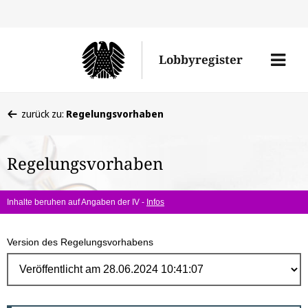
Direk
zum
Men
Lobbyregister
Inhal
öffne
Sie
zurück zu:
Regelungsvorhaben
befinden
sich
Regelungsvorhaben
hier:
Inhalte beruhen auf Angaben der IV -
Infos
Version des Regelungsvorhabens