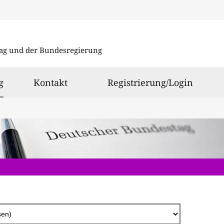
Direkt
zum
ag und der Bundesregierung
Inhalt
ausgewählt
g
Kontakt
Registrierung/Login