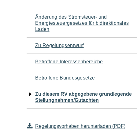
Navigation
Änderung des Stromsteuer- und
Energiesteuergesetzes für bidirektionales
für
Laden
den
Zu Regelungsentwurf
Seiteninhalt
Betroffene Interessenbereiche
Betroffene Bundesgesetze
Zu diesem RV abgegebene grundlegende
Stellungnahmen/Gutachten
Regelungsvorhaben herunterladen (PDF)