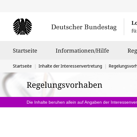
L
fü
Hauptnavigation
Startseite
Informationen/Hilfe
Reg
Sie
Startseite
Inhalte der Interessenvertretung
Regelungsvor
befinden
Regelungsvorhaben
sich
hier:
Die Inhalte beruhen allein auf Angaben der Interessenver