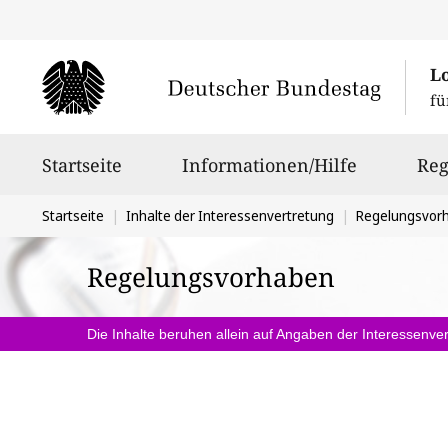
L
fü
Hauptnavigation
Startseite
Informationen/Hilfe
Reg
Sie
Startseite
Inhalte der Interessenvertretung
Regelungsvor
befinden
Regelungsvorhaben
sich
hier:
Die Inhalte beruhen allein auf Angaben der Interessenver