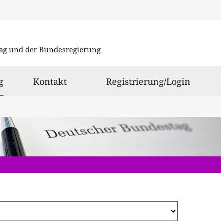
Direkt
zum
ag und der Bundesregierung
Inhalt
ausgewählt
g
Kontakt
Registrierung/Login