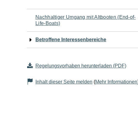
Navigation
Nachhaltiger Umgang mit Altbooten (End-of-
Life-Boats)
für
Betroffene Interessenbereiche
den
Seiteninhalt
Regelungsvorhaben herunterladen (PDF)
Inhalt dieser Seite melden
(
Mehr Informationen