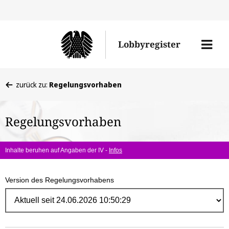
Direk
zum
Men
Lobbyregister
Inhal
öffne
Sie
zurück zu:
Regelungsvorhaben
befinden
sich
Regelungsvorhaben
hier:
Inhalte beruhen auf Angaben der IV -
Infos
Version des Regelungsvorhabens