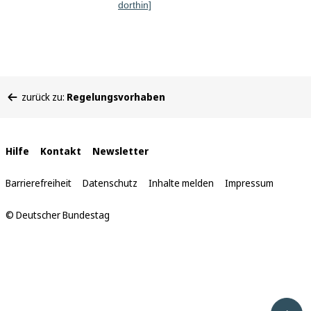
dorthin]
Sie
zurück zu:
Regelungsvorhaben
befinden
sich
hier:
Interne
Hilfe
Kontakt
Newsletter
Links
Barrierefreiheit
Datenschutz
Inhalte melden
Impressum
© Deutscher Bundestag