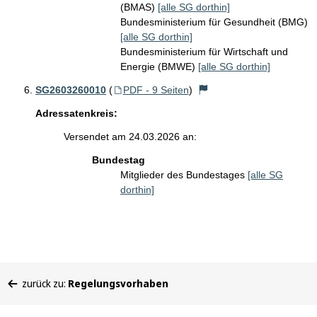
(BMAS)
[alle SG dorthin]
Bundesministerium für Gesundheit (BMG)
[alle SG dorthin]
Bundesministerium für Wirtschaft und
Energie (BMWE)
[alle SG dorthin]
SG2603260010
(
PDF - 9 Seiten
)
Adressatenkreis:
Versendet am 24.03.2026 an:
Bundestag
Mitglieder des Bundestages
[alle SG
dorthin]
Sie
zurück zu:
Regelungsvorhaben
befinden
sich