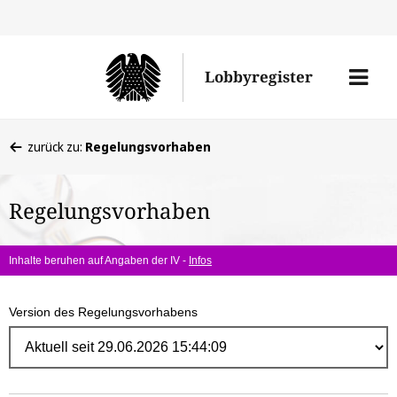
Direk
zum
Men
Lobbyregister
Inhal
öffne
Sie
zurück zu:
Regelungsvorhaben
befinden
sich
Regelungsvorhaben
hier:
Inhalte beruhen auf Angaben der IV -
Infos
Version des Regelungsvorhabens