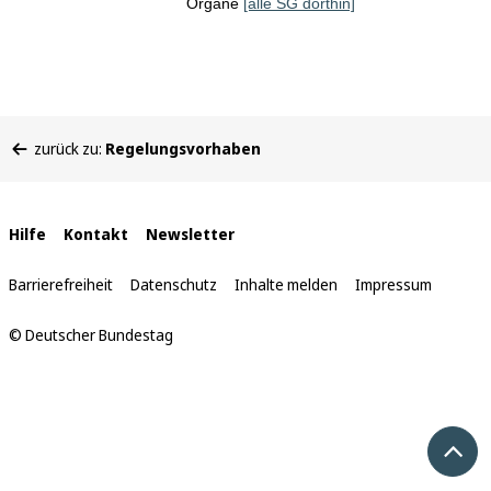
Organe
[alle SG dorthin]
Sie
zurück zu:
Regelungsvorhaben
befinden
sich
hier:
Interne
Hilfe
Kontakt
Newsletter
Links
Barrierefreiheit
Datenschutz
Inhalte melden
Impressum
© Deutscher Bundestag
Nach