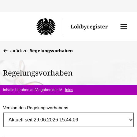
Direk
zum
Men
Lobbyregister
Inhal
öffne
Sie
zurück zu:
Regelungsvorhaben
befinden
sich
Regelungsvorhaben
hier:
Inhalte beruhen auf Angaben der IV -
Infos
Version des Regelungsvorhabens