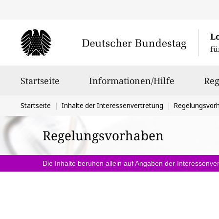
L
fü
Hauptnavigation
Startseite
Informationen/Hilfe
Reg
Sie
Startseite
Inhalte der Interessenvertretung
Regelungsvor
befinden
Regelungsvorhaben
sich
hier:
Die Inhalte beruhen allein auf Angaben der Interessenver