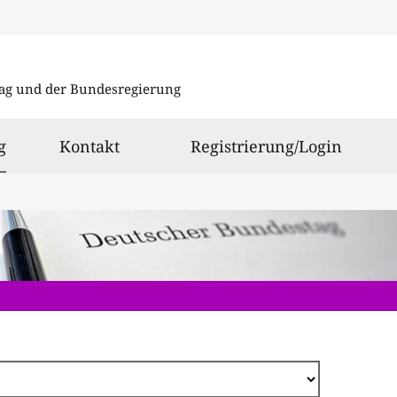
Direkt
zum
ag und der Bundesregierung
Inhalt
ausgewählt
g
Kontakt
Registrierung/Login