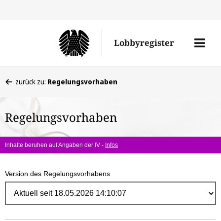
Direk
zum
Men
Lobbyregister
Inhal
öffne
Sie
zurück zu:
Regelungsvorhaben
befinden
sich
Regelungsvorhaben
hier:
Inhalte beruhen auf Angaben der IV -
Infos
Version des Regelungsvorhabens