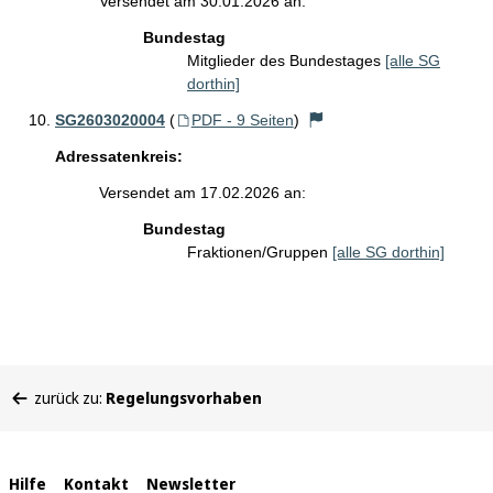
Versendet am 30.01.2026 an:
Bundestag
Mitglieder des Bundestages
[alle SG
dorthin]
SG2603020004
(
PDF - 9 Seiten
)
Adressatenkreis:
Versendet am 17.02.2026 an:
Bundestag
Fraktionen/Gruppen
[alle SG dorthin]
Sie
zurück zu:
Regelungsvorhaben
befinden
sich
hier:
Interne
Hilfe
Kontakt
Newsletter