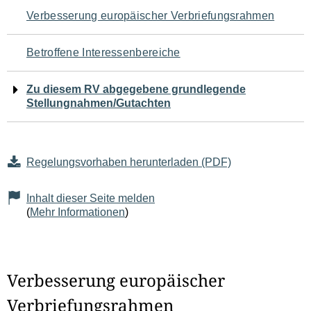
Navigation
Verbesserung europäischer Verbriefungsrahmen
für
Betroffene Interessenbereiche
den
Zu diesem RV abgegebene grundlegende
Seiteninhalt
Stellungnahmen/Gutachten
Regelungsvorhaben herunterladen (PDF)
Inhalt dieser Seite melden
(
Mehr Informationen
)
Verbesserung europäischer
Verbriefungsrahmen