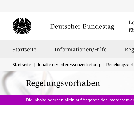
L
fü
Hauptnavigation
Startseite
Informationen/Hilfe
Reg
Sie
Startseite
Inhalte der Interessenvertretung
Regelungsvor
befinden
Regelungsvorhaben
sich
hier:
Die Inhalte beruhen allein auf Angaben der Interessenver