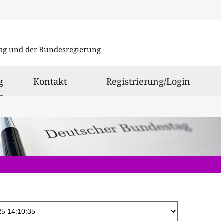
Direkt
zum
ag und der Bundesregierung
Inhalt
ausgewählt
g
Kontakt
Registrierung/Login