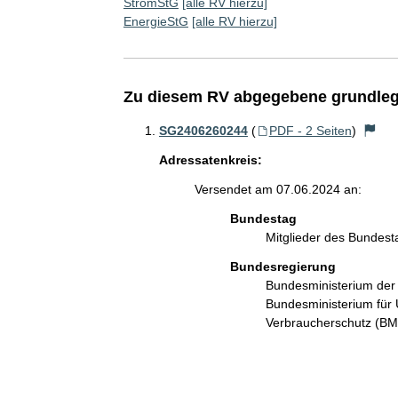
StromStG
[alle RV hierzu]
EnergieStG
[alle RV hierzu]
Zu diesem RV abgegebene grundleg
SG2406260244
(
PDF - 2 Seiten
)
Adressatenkreis:
Versendet am 07.06.2024 an:
Bundestag
Mitglieder des Bundes
Bundesregierung
Bundesministerium de
Bundesministerium für 
Verbraucherschutz (B