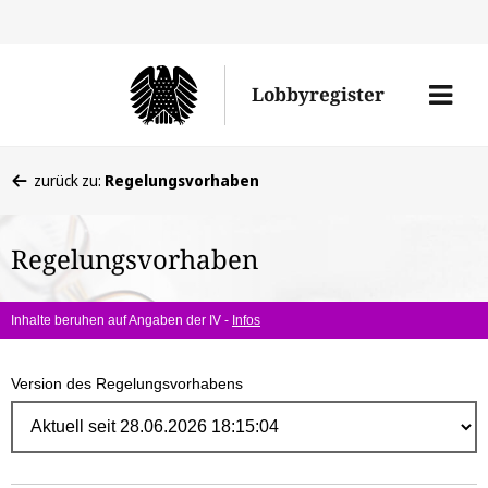
Direk
zum
Men
Lobbyregister
Inhal
öffne
Sie
zurück zu:
Regelungsvorhaben
befinden
sich
Regelungsvorhaben
hier:
Inhalte beruhen auf Angaben der IV -
Infos
Version des Regelungsvorhabens