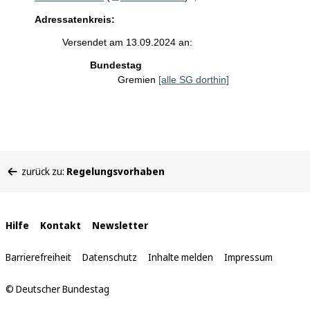
Adressatenkreis:
Versendet am 13.09.2024 an:
Bundestag
Gremien
[alle SG dorthin]
Sie
zurück zu:
Regelungsvorhaben
befinden
sich
hier:
Interne
Hilfe
Kontakt
Newsletter
Links
Barrierefreiheit
Datenschutz
Inhalte melden
Impressum
© Deutscher Bundestag