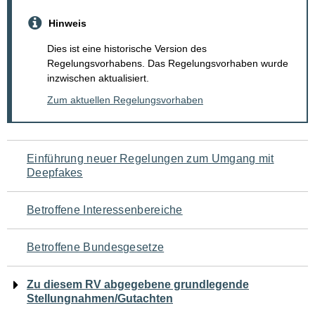
Hinweis
Dies ist eine historische Version des
Regelungsvorhabens. Das Regelungsvorhaben wurde
inzwischen aktualisiert.
Zum aktuellen Regelungsvorhaben
Navigation
Einführung neuer Regelungen zum Umgang mit
Deepfakes
für
den
Betroffene Interessenbereiche
Seiteninhalt
Betroffene Bundesgesetze
Zu diesem RV abgegebene grundlegende
Stellungnahmen/Gutachten