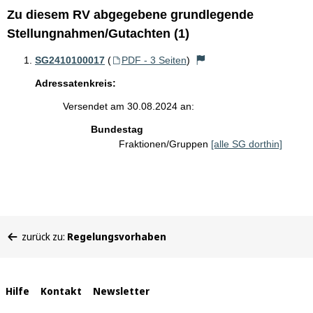
Zu diesem RV abgegebene grundlegende
Stellungnahmen/Gutachten (1)
SG2410100017
(
PDF - 3 Seiten
)
Adressatenkreis:
Versendet am 30.08.2024 an:
Bundestag
Fraktionen/Gruppen
[alle SG dorthin]
Sie
zurück zu:
Regelungsvorhaben
befinden
sich
hier:
Interne
Hilfe
Kontakt
Newsletter