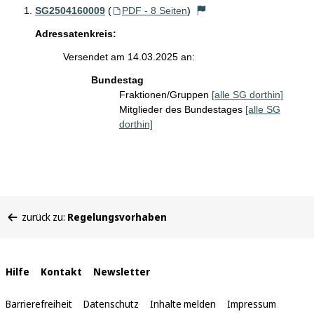
SG2504160009
(
PDF - 8 Seiten
)
Adressatenkreis:
Versendet am 14.03.2025 an:
Bundestag
Fraktionen/Gruppen
[alle SG dorthin]
Mitglieder des Bundestages
[alle SG
dorthin]
Sie
zurück zu:
Regelungsvorhaben
befinden
sich
hier:
Interne
Hilfe
Kontakt
Newsletter
Links
Barrierefreiheit
Datenschutz
Inhalte melden
Impressum